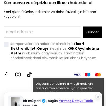
Kampanya ve sürprizlerden ilk sen haberdar ol
Yeni çikan ürünler, indirimler ve daha fazlasi için bültene
kaydolun!
Gönder
Kampanyalardan haberdar olmak için
Ticari
Elektronik İleti Onayı
metnini ve
KVKK Aydınlatma
Metni
'
ni okudum, onaylıyorum. Tarafınızdan
gönderilecek ticari elektronik iletileri almak istiyorum.
Alışveriş deneyiminizi iyileştirmek için
yasal düzenlemelere uygun çerezler
(cookies) kullanıyoruz. Detaylı bilgiye
×
Gizlilik ve Çerez Politikası
sayfamızdan
Bir müşteri
,
bugün
Yırtmaç Detaylı Tunik
erişebilirsiniz.
✓
satın aldı.