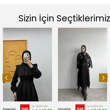
Sizin İçin Seçtiklerimiz
₺ 1,800.00
₺ 1,300.00
Pelerinli Scuba Elbise
Simetrik Şifon Etek
%
20
%
20