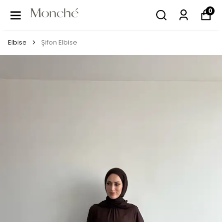
0
Elbise
Şifon Elbise