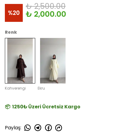
₺ 2,500.00
%
20
₺ 2,000.00
Renk
Kahverengi
Ekru
📦 1250₺ Üzeri Ücretsiz Kargo
Paylaş
: