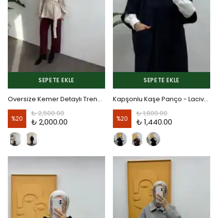
SEPETE EKLE
SEPETE EKLE
Oversize Kemer Detaylı Trençkot - Ekru
Kapşonlu Kaşe Panço - Lacivert
₺ 2,500.00
₺ 1,800.00
%
20
%
20
₺ 2,000.00
₺ 1,440.00