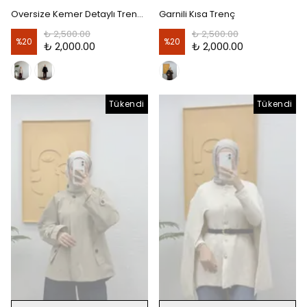
Oversize Kemer Detaylı Trençkot - Siyah
Garnili Kısa Trenç
₺ 2,500.00
₺ 2,500.00
%
20
%
20
₺ 2,000.00
₺ 2,000.00
Tükendi
Tükendi