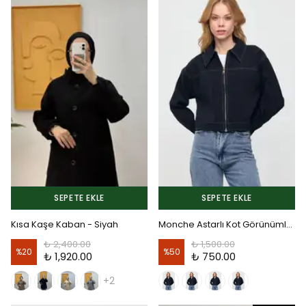
SEPETE EKLE
SEPETE EKLE
Kısa Kaşe Kaban - Siyah
Monche Astarlı Kot Görünümlü Ceket - Antrasit
₺ 2,400.00
₺ 1,500.00
%
20
%
50
₺ 1,920.00
₺ 750.00
+2