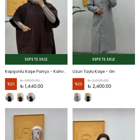
SEPETE EKLE
SEPETE EKLE
Kapşonlu Kaşe Panço - Kahverengi
Uzun Tüylü Kaşe - Gri
₺ 1,800.00
₺ 3,000.00
%
20
%
20
₺ 1,440.00
₺ 2,400.00