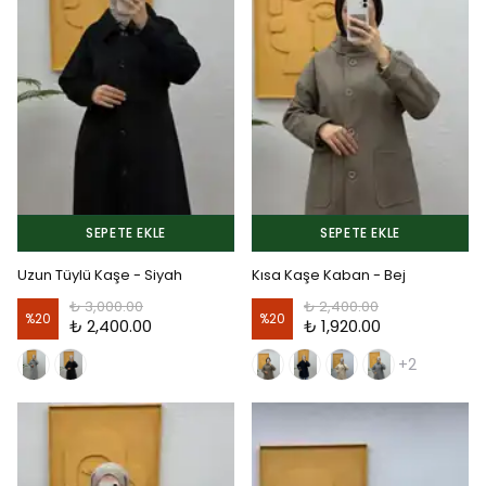
SEPETE EKLE
SEPETE EKLE
Uzun Tüylü Kaşe - Siyah
Kısa Kaşe Kaban - Bej
₺ 3,000.00
₺ 2,400.00
%
20
%
20
₺ 2,400.00
₺ 1,920.00
+2