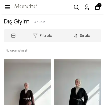
0
Dış Giyim
47
ürün
Filtrele
Sırala