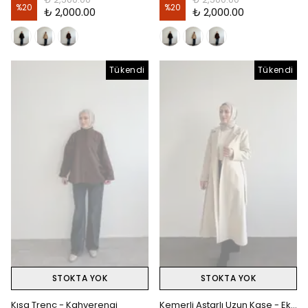
%
20
%
20
₺ 2,000.00
₺ 2,000.00
Tükendi
Tükendi
STOKTA YOK
STOKTA YOK
Kısa Trenç - Kahverengi
Kemerli Astarlı Uzun Kaşe - Ekru