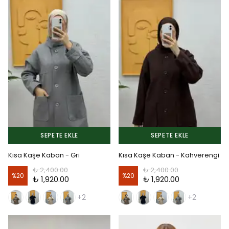
SEPETE EKLE
SEPETE EKLE
Kısa Kaşe Kaban - Gri
Kısa Kaşe Kaban - Kahverengi
₺ 2,400.00
₺ 2,400.00
%
20
%
20
₺ 1,920.00
₺ 1,920.00
+2
+2