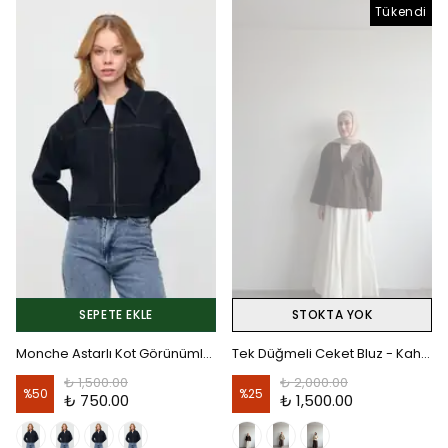
Tükendi
SEPETE EKLE
STOKTA YOK
Monche Astarlı Kot Görünümlü Ceket - Bej
Tek Düğmeli Ceket Bluz - Kahverengi
₺ 1,500.00
₺ 2,000.00
%
50
%
25
₺ 750.00
₺ 1,500.00