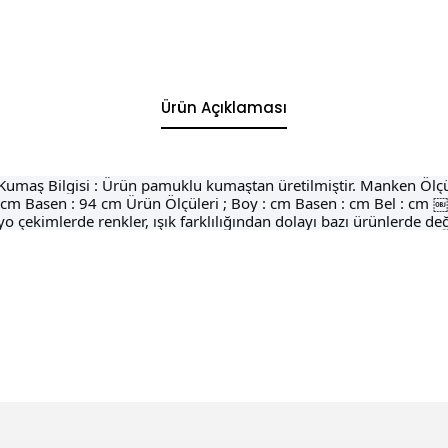
Ürün Açıklaması
e Kumaş Bilgisi : Ürün pamuklu kumaştan üretilmiştir. Manken Ölçü
 cm Basen : 94 cm Ürün Ölçüleri ; Boy : cm Basen : cm Bel : cm
 çekimlerde renkler, ışık farklılığından dolayı bazı ürünlerde deği