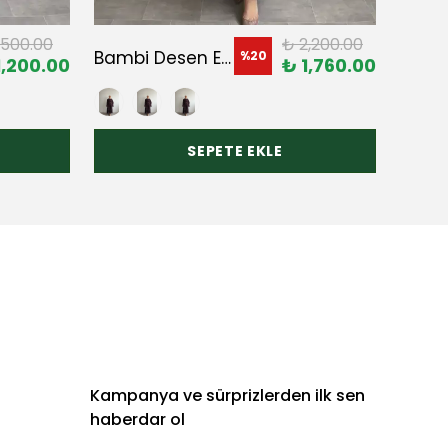
,500.00
₺ 2,200.00
Bambi Desen Elbise
%
20
1,200.00
₺ 1,760.00
SEPETE EKLE
Kampanya ve sürprizlerden ilk sen
haberdar ol