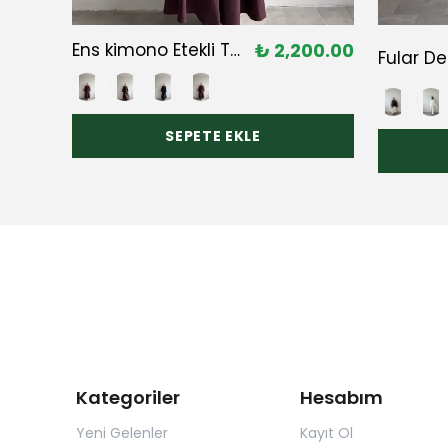
0.00
Ens kimono Etekli Takım
₺ 2,200.00
40.00
SEPETE EKLE
Kategoriler
Hesabım
Yeni Gelenler
Kayıt Ol