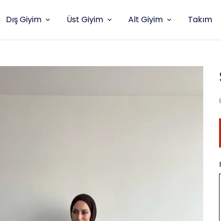
Dış Giyim
Üst Giyim
Alt Giyim
Takım