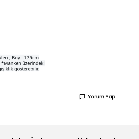
leri ; Boy : 175cm
 ￼ *Manken üzerindeki
şiklik gösterebilir.
Yorum Yap