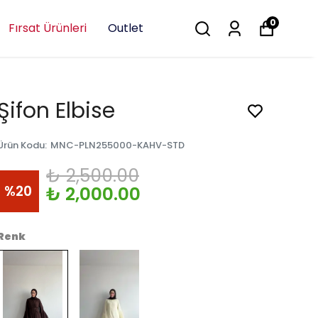
0
Fırsat Ürünleri
Outlet
Şifon Elbise
Ürün Kodu
:
MNC-PLN255000-KAHV-STD
₺ 2,500.00
%
20
₺ 2,000.00
Renk