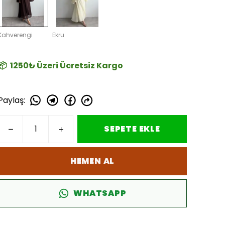
Kahverengi
Ekru
📦 1250₺ Üzeri Ücretsiz Kargo
Paylaş
:
SEPETE EKLE
HEMEN AL
WHATSAPP