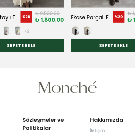
₺ 2,500.00
₺ 1
Fular Detaylı Tunik
Ekose Parçalı Etek
%
28
%
20
₺ 1,800.00
₺ 
+2
SEPETE EKLE
SEPETE EKLE
Sözleşmeler ve
Hakkımızda
Politikalar
İletişim