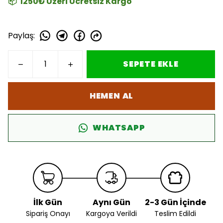
📦 1250₺ Üzeri Ücretsiz Kargo
Paylaş
:
SEPETE EKLE
HEMEN AL
WHATSAPP
İlk Gün
Aynı Gün
2-3 Gün İçinde
Sipariş Onayı
Kargoya Verildi
Teslim Edildi