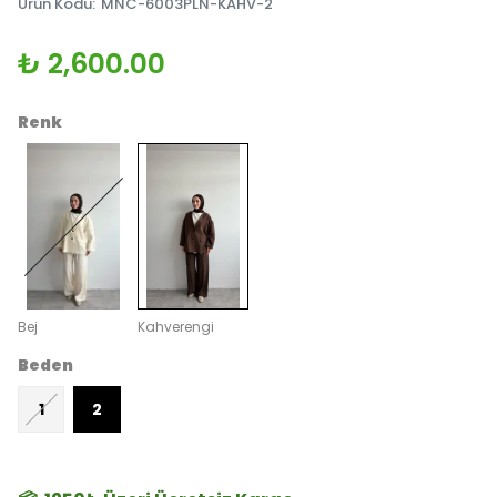
Ürün Kodu
:
MNC-6003PLN-KAHV-2
₺ 2,600.00
Renk
Bej
Kahverengi
Beden
1
2