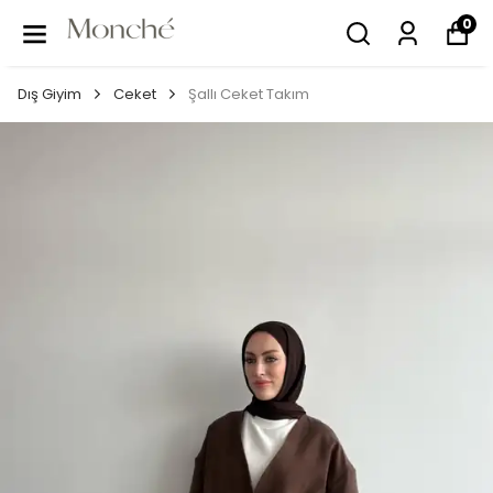
0
Dış Giyim
Ceket
Şallı Ceket Takım