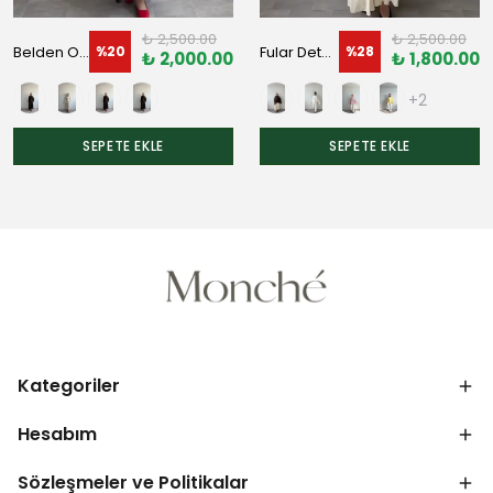
₺ 2,500.00
₺ 2,500.00
Belden Oturtmalı Etekli Takım
Fular Detaylı Tunik
%
20
%
28
₺ 2,000.00
₺ 1,800.00
+2
SEPETE EKLE
SEPETE EKLE
Kategoriler
Hesabım
Sözleşmeler ve Politikalar