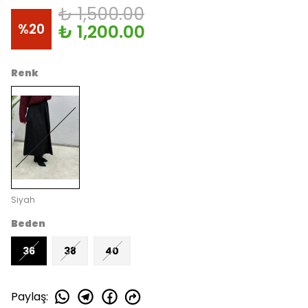
₺ 1,500.00
%
20
₺ 1,200.00
Renk
Siyah
Beden
36
38
40
Paylaş
: