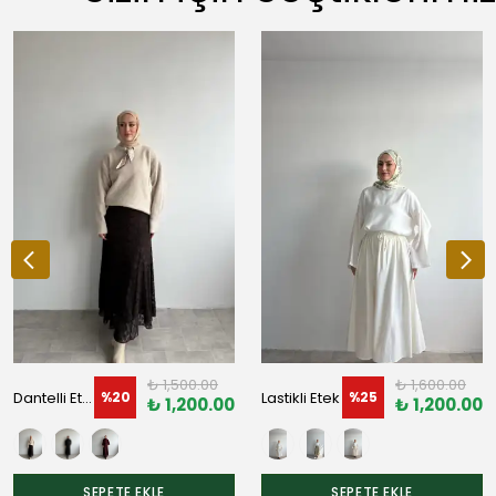
₺ 1,500.00
₺ 1,600.00
Dantelli Etek
Lastikli Etek
%
20
%
25
₺ 1,200.00
₺ 1,200.00
SEPETE EKLE
SEPETE EKLE