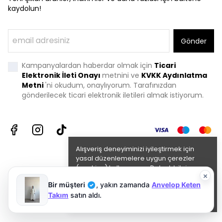
kaydolun!
Gönder
Kampanyalardan haberdar olmak için
Ticari
Elektronik İleti Onayı
metnini ve
KVKK Aydınlatma
Metni
'
ni okudum, onaylıyorum. Tarafınızdan
gönderilecek ticari elektronik iletileri almak istiyorum.
Alışveriş deneyiminizi iyileştirmek için
yasal düzenlemelere uygun çerezler
(cookies) kullanıyoruz. Detaylı bilgiye
×
Gizlilik ve Çerez Politikası
sayfamızdan
Bir müşteri
,
yakın zamanda
Anvelop Keten
erişebilirsiniz.
✓
Takım
satın aldı.
Anladım
©2024 Tüm Hakları Saklıdır.