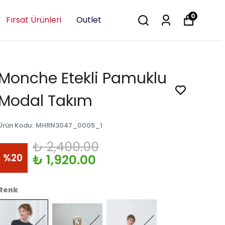
0
Fırsat Ürünleri
Outlet
Monche Etekli Pamuklu
Modal Takım
Ürün Kodu
:
MHRN3047_0005_1
₺ 2,400.00
%
20
₺ 1,920.00
Renk