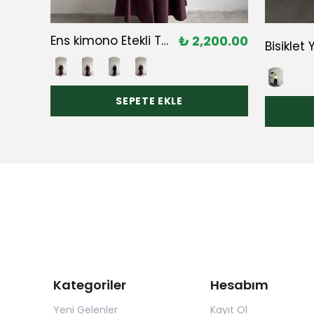
00.00
Ens kimono Etekli Takım
₺ 2,200.00
920.00
SEPETE EKLE
Kategoriler
Hesabım
Yeni Gelenler
Kayıt Ol