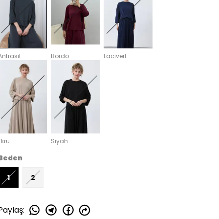
Antrasit
Bordo
Lacivert
Ekru
Siyah
Beden
1
2
Paylaş
: