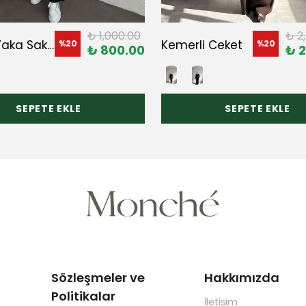
₺ 1,000.00
₺ 2
Bisiklet Yaka Sakallı Triko Kazak
Kemerli Ceket
%
20
%
20
₺ 800.00
₺ 2
SEPETE EKLE
SEPETE EKLE
Sözleşmeler ve
Hakkımızda
Politikalar
İletişim