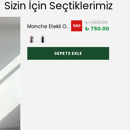
Sizin İçin Seçtiklerimiz
₺ 1,500.00
Monche Etekli Oversize Kurdeleli Paraşüt Takım
%
50
₺ 750.00
SEPETE EKLE