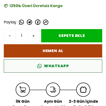
📦 1250₺ Üzeri Ücretsiz Kargo
Paylaş
:
SEPETE EKLE
HEMEN AL
WHATSAPP
İlk Gün
Aynı Gün
2-3 Gün İçinde