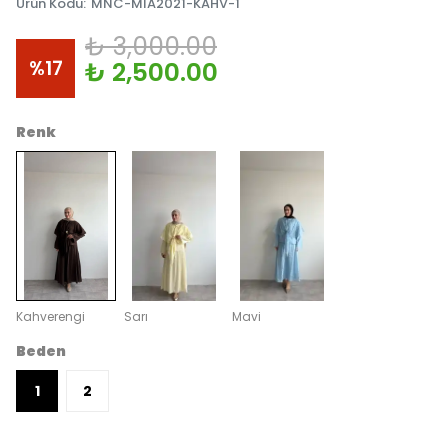
Ürün Kodu
:
MNC-MIA2021-KAHV-1
₺ 3,000.00
%
17
₺ 2,500.00
Renk
Kahverengi
Sarı
Mavi
Beden
1
2