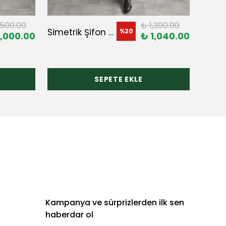
,500.00
₺ 1,300.00
Mia E
Simetrik Şifon Etek
%
20
,000.00
₺ 1,040.00
SEPETE EKLE
Kampanya ve sürprizlerden ilk sen
haberdar ol