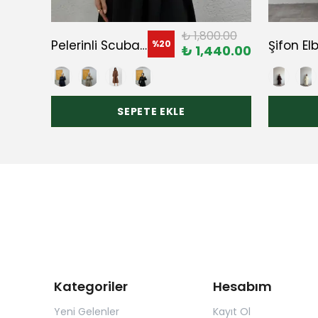
0.00
₺ 1,800.00
Pelerinli Scuba Elbise
Şifon El
%
20
280.00
₺ 1,440.00
SEPETE EKLE
Kategoriler
Hesabım
Yeni Gelenler
Kayıt Ol