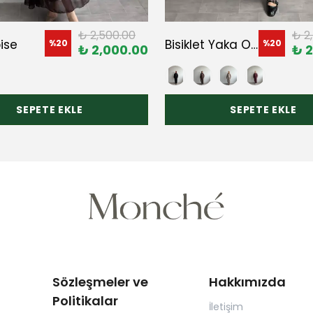
₺ 2,500.00
₺ 2
bise
Bisiklet Yaka Oversize Pantolonlu Modal Takım
%
20
%
20
₺ 2,000.00
₺ 2
SEPETE EKLE
SEPETE EKLE
Sözleşmeler ve
Hakkımızda
Politikalar
İletişim