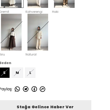
Kiremit
Kahverengi
Haki
Ekru
Natural
Beden
S
M
L
Paylaş
:
Stoğa Gelince Haber Ver