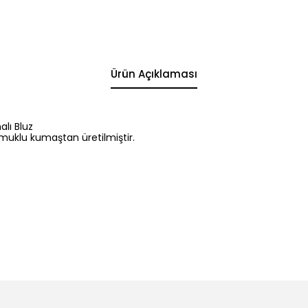
Ürün Açıklaması
lı Bluz
amuklu kumaştan üretilmiştir.