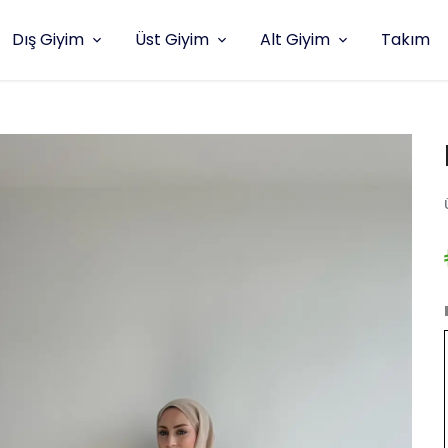
Dış Giyim
Üst Giyim
Alt Giyim
Takım