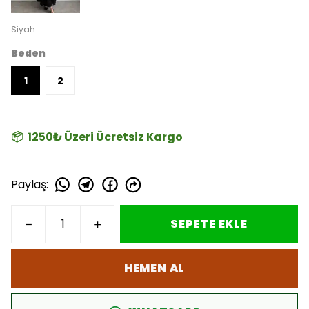
Siyah
Beden
1
2
📦 1250₺ Üzeri Ücretsiz Kargo
Paylaş
:
SEPETE EKLE
HEMEN AL