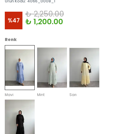
Ürün Kodu
:
4066_0008_1
₺ 2,250.00
%
47
₺ 1,200.00
Renk
Mavi
Mint
Sarı