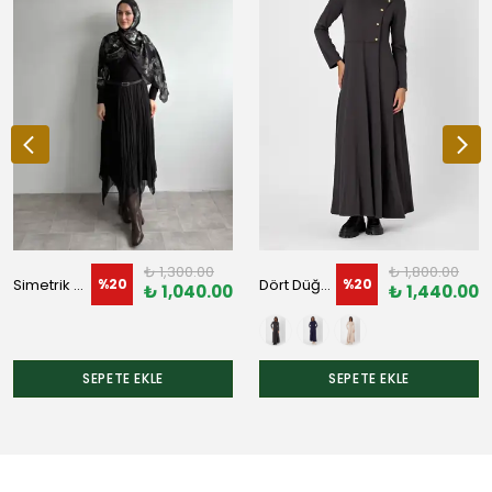
₺ 1,300.00
₺ 1,800.00
Simetrik Şifon Etek
Dört Düğmeli Pamuklu Modal Elbise
%
20
%
20
₺ 1,040.00
₺ 1,440.00
SEPETE EKLE
SEPETE EKLE