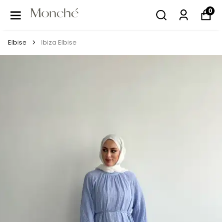
0
Elbise
Ibiza Elbise