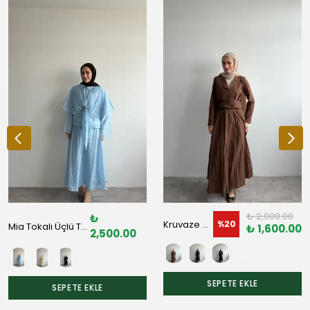
₺ 2,000.00
₺
Kruvaze Paraşüt Takım
%
20
Mia Tokalı Üçlü Takım
₺ 1,600.00
2,500.00
SEPETE EKLE
SEPETE EKLE