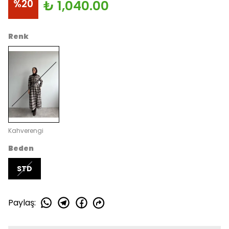
%
20
₺ 1,040.00
Renk
Kahverengi
Beden
STD
Paylaş
: