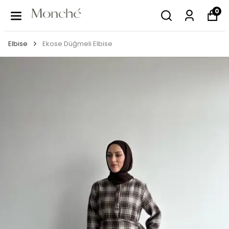
0
Elbise
Ekose Düğmeli Elbise