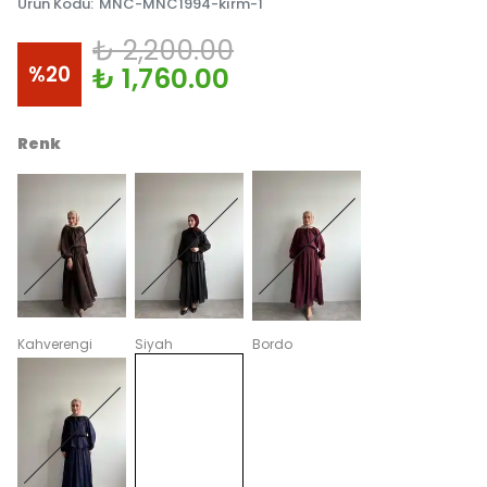
Ürün Kodu
:
MNC-MNC1994-kırm-1
₺ 2,200.00
%
20
₺ 1,760.00
Renk
Kahverengi
Siyah
Bordo