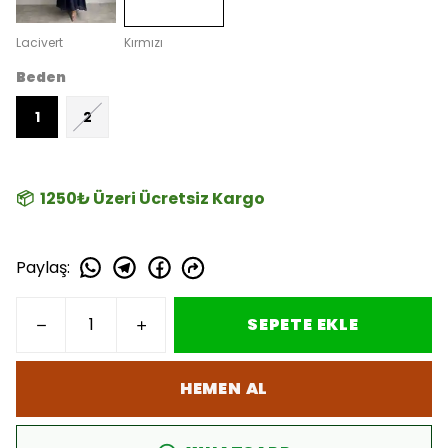
Lacivert
Kırmızı
Beden
1
2
📦 1250₺ Üzeri Ücretsiz Kargo
Paylaş
:
SEPETE EKLE
HEMEN AL