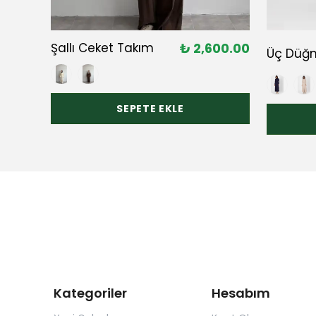
00.00
Şallı Ceket Takım
₺ 2,600.00
920.00
SEPETE EKLE
Kategoriler
Hesabım