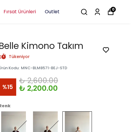
0
Fırsat Ürünleri
Outlet
Belle Kimono Takım
Tükeniyor
Ürün Kodu
:
MNC-BLM8571-BEJ-STD
₺ 2,600.00
%
15
₺ 2,200.00
Renk