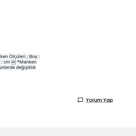
en Ölçüleri ; Boy :
el : cm ￼ *Manken
ünlerde değişiklik
Yorum Yap