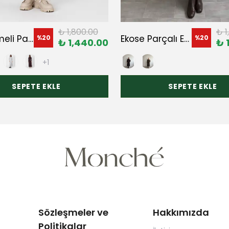
₺ 1,800.00
₺ 1
Üç Düğmeli Pamuklu Modal Elbise
Ekose Parçalı Etek
%
20
%
20
₺ 1,440.00
₺ 
+1
SEPETE EKLE
SEPETE EKLE
Sözleşmeler ve
Hakkımızda
Politikalar