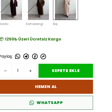
Bordo
Kahverengi
Bej
📦 1250₺ Üzeri Ücretsiz Kargo
Paylaş
:
SEPETE EKLE
HEMEN AL
WHATSAPP