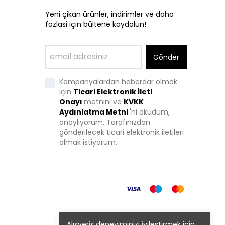
Yeni çikan ürünler, indirimler ve daha
fazlasi için bültene kaydolun!
Gönder
Kampanyalardan haberdar olmak
için
Ticari Elektronik İleti
Onayı
metnini ve
KVKK
Aydınlatma Metni
'
ni okudum,
onaylıyorum. Tarafınızdan
gönderilecek ticari elektronik iletileri
almak istiyorum.
Alışveriş deneyiminizi iyileştirmek için