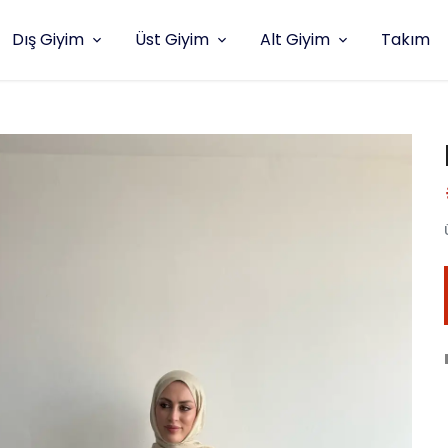
Dış Giyim
Üst Giyim
Alt Giyim
Takım