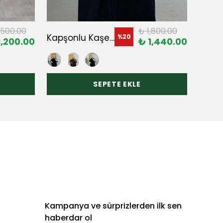
,500.00
₺ 1,800.00
Kapşonlu Kaşe Panço
Yaras
%
20
1,200.00
₺ 1,440.00
SEPETE EKLE
Kampanya ve sürprizlerden ilk sen
haberdar ol