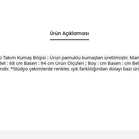
Ürün Açıklaması
o Takım Kumaş Bilgisi : Ürün pamuklu kumaştan üretilmiştir. Mank
el : 68 cm Basen : 94 cm Ürün Ölçüleri ; Boy : cm Basen : cm B
dir. *Stüdyo çekimlerde renkler, ışık farklılığından dolayı bazı ür