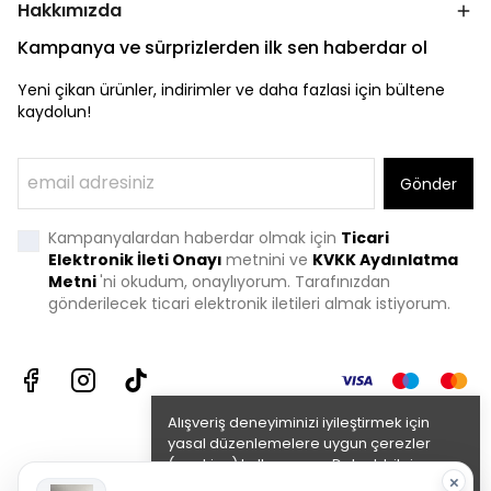
Hakkımızda
Kampanya ve sürprizlerden ilk sen haberdar ol
Yeni çikan ürünler, indirimler ve daha fazlasi için bültene
kaydolun!
Gönder
Kampanyalardan haberdar olmak için
Ticari
Elektronik İleti Onayı
metnini ve
KVKK Aydınlatma
Metni
'
ni okudum, onaylıyorum. Tarafınızdan
gönderilecek ticari elektronik iletileri almak istiyorum.
Alışveriş deneyiminizi iyileştirmek için
yasal düzenlemelere uygun çerezler
(cookies) kullanıyoruz. Detaylı bilgiye
×
Gizlilik ve Çerez Politikası
sayfamızdan