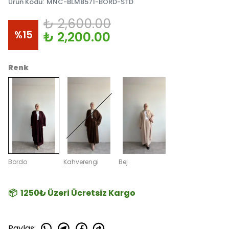
Ürün Kodu
:
MNC-BLM8571-BORD-STD
₺ 2,600.00
%
15
₺ 2,200.00
Renk
Bordo
Kahverengi
Bej
📦 1250₺ Üzeri Ücretsiz Kargo
Paylaş
: