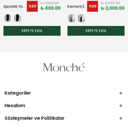
₺ 1,000.00
₺ 2,500.00
Apoletli Yüksek Bel Pantolon
Kemerli Etekli Takım
%
20
%
20
₺ 800.00
₺ 2,000.00
SEPETE EKLE
SEPETE EKLE
Kategoriler
Hesabım
Sözleşmeler ve Politikalar