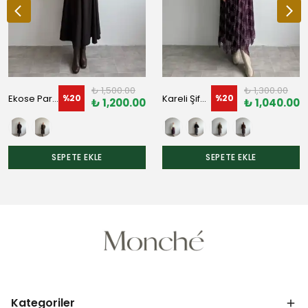
₺ 1,500.00
₺ 1,300.00
Ekose Parçalı Etek
Kareli Şifon Etek
%
20
%
20
₺ 1,200.00
₺ 1,040.00
SEPETE EKLE
SEPETE EKLE
Kategoriler