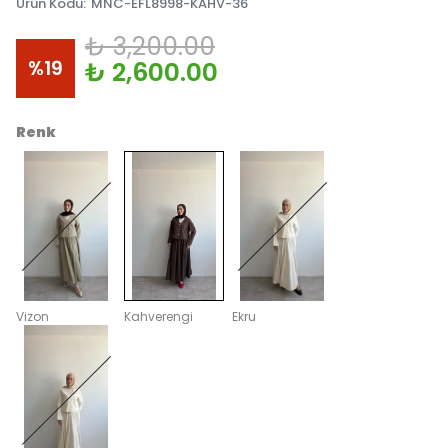
Ürün Kodu
:
MNC-EFL8998-KAHV-36
₺ 3,200.00
%
19
₺ 2,600.00
Renk
Vizon
Kahverengi
Ekru