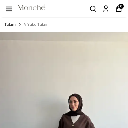
0
Takım
V Yaka Takım