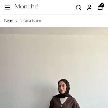
0
Takım
V Yaka Takım