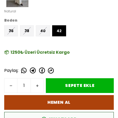
Natural
Beden
36
38
40
42
📦 1250₺ Üzeri Ücretsiz Kargo
Paylaş
:
SEPETE EKLE
HEMEN AL