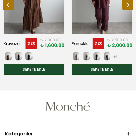
₺ 2,000.00
₺ 2,500.00
Kruvaze Paraşüt Takım
Pamuklu Modal Pantolon Takım
%
20
%
20
₺ 1,600.00
₺ 2,000.00
+1
SEPETE EKLE
SEPETE EKLE
Kategoriler