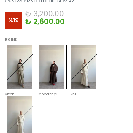
Ürün Kodu
:
MNC-EFL8998-KAHV-42
₺ 3,200.00
%
19
₺ 2,600.00
Renk
Vizon
Kahverengi
Ekru