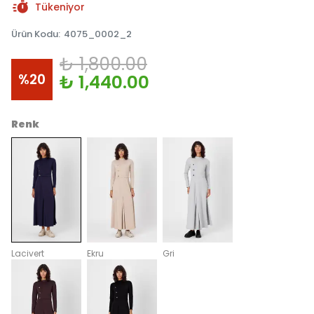
Tükeniyor
Ürün Kodu
:
4075_0002_2
₺ 1,800.00
%
20
₺ 1,440.00
Renk
Lacivert
Ekru
Gri