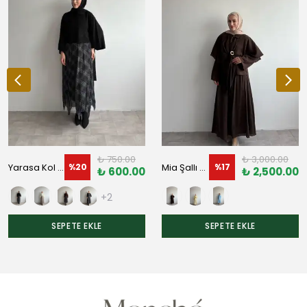
₺ 750.00
₺ 3,000.00
Yarasa Kol Triko
Mia Şallı Üçlü Takım
%
20
%
17
₺ 600.00
₺ 2,500.00
+2
SEPETE EKLE
SEPETE EKLE