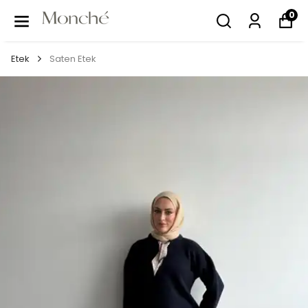
0
Etek
Saten Etek