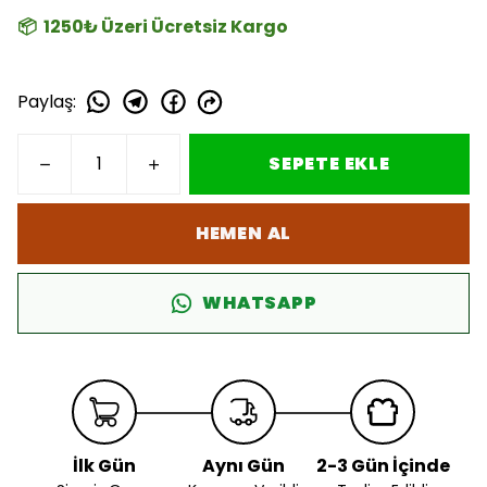
📦 1250₺ Üzeri Ücretsiz Kargo
Paylaş
:
SEPETE EKLE
HEMEN AL
WHATSAPP
İlk Gün
Aynı Gün
2-3 Gün İçinde