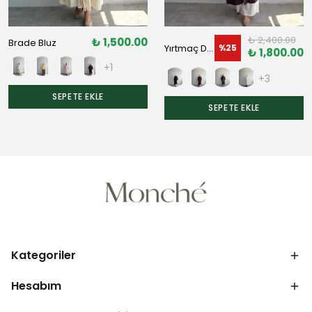
₺ 2,400.00
₺ 1,500.00
Brade Bluz
Yırtmaç Detaylı Tunik
%
25
₺ 1,800.00
+1
+3
SEPETE EKLE
SEPETE EKLE
Kategoriler
Hesabım