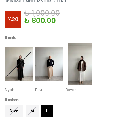
Ürün Kodu
:
MNC-MNC1996-EKR-L
₺ 1,000.00
%
20
₺ 800.00
Renk
Siyah
Ekru
Beyaz
Beden
S-m
M
L