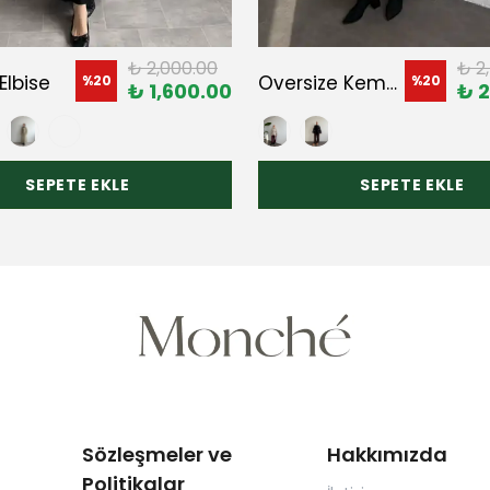
₺ 2,000.00
₺ 2
Elbise
Oversize Kemer Detaylı Trençkot
%
20
%
20
₺ 1,600.00
₺ 2
SEPETE EKLE
SEPETE EKLE
Sözleşmeler ve
Hakkımızda
Politikalar