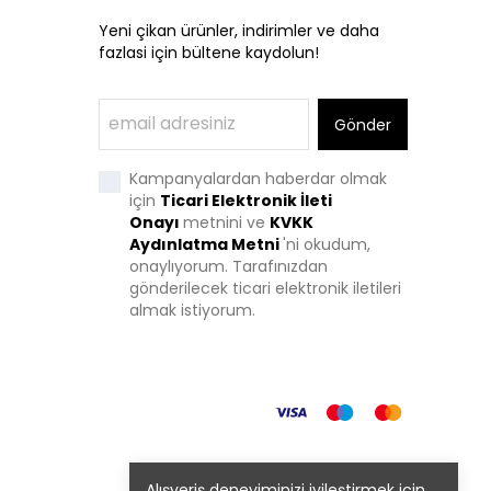
Yeni çikan ürünler, indirimler ve daha
fazlasi için bültene kaydolun!
Gönder
Kampanyalardan haberdar olmak
için
Ticari Elektronik İleti
Onayı
metnini ve
KVKK
Aydınlatma Metni
'
ni okudum,
onaylıyorum. Tarafınızdan
gönderilecek ticari elektronik iletileri
almak istiyorum.
Alışveriş deneyiminizi iyileştirmek için