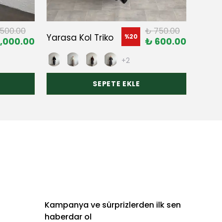
,500.00
₺ 750.00
Yarasa Kol Triko
%
20
,000.00
₺ 600.00
+2
SEPETE EKLE
Kampanya ve sürprizlerden ilk sen
haberdar ol