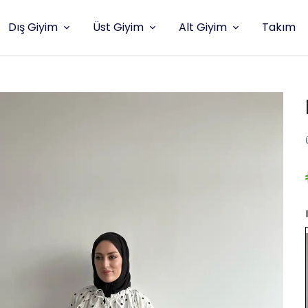
Dış Giyim
Üst Giyim
Alt Giyim
Takım