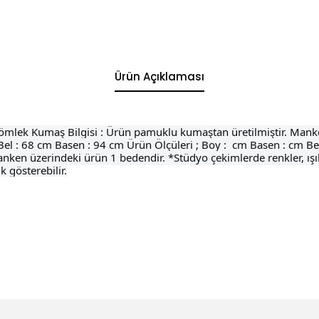
Ürün Açıklaması
Gömlek Kumaş Bilgisi : Ürün pamuklu kumaştan üretilmiştir. Manke
 : 68 cm Basen : 94 cm Ürün Ölçüleri ; Boy : cm Basen : cm Bel : cm
-- *Manken üzerindeki ürün 1 bedendir. *Stüdyo çekimlerde renkler, ışı
k gösterebilir.