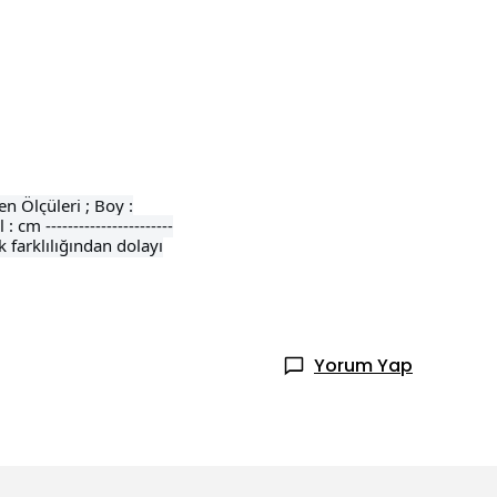
n Ölçüleri ; Boy :
 -----------------------
k farklılığından dolayı
Yorum Yap