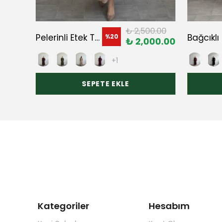
99.00
₺ 2,500.00
Pelerinli Etek Takım
Bağcıklı 
%
20
99.20
₺ 2,000.00
+1
SEPETE EKLE
Kategoriler
Hesabım