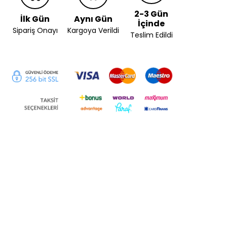
2-3 Gün
İlk Gün
Aynı Gün
İçinde
Sipariş Onayı
Kargoya Verildi
Teslim Edildi