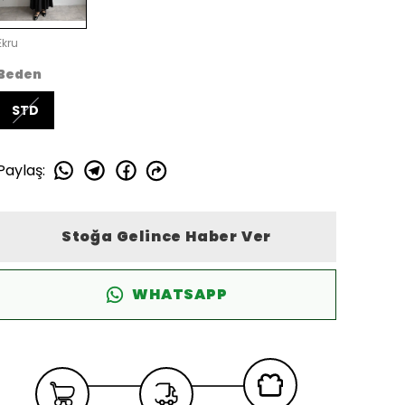
Ekru
Beden
STD
Paylaş
:
Stoğa Gelince Haber Ver
WHATSAPP