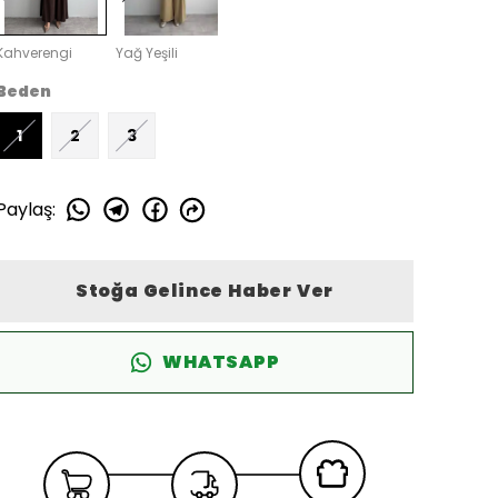
Kahverengi
Yağ Yeşili
Beden
1
2
3
Paylaş
:
Stoğa Gelince Haber Ver
WHATSAPP