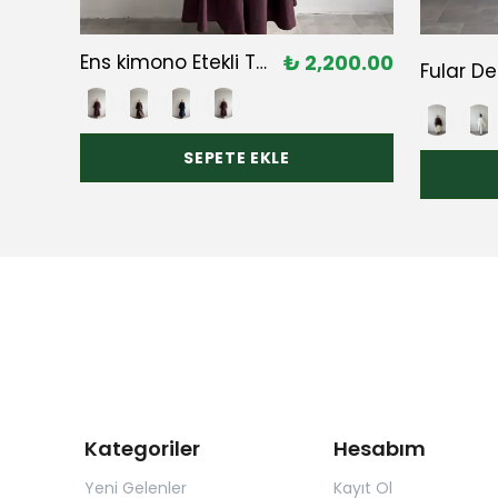
0.00
Ens kimono Etekli Takım
₺ 2,200.00
40.00
SEPETE EKLE
Kategoriler
Hesabım
Yeni Gelenler
Kayıt Ol