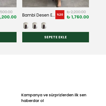
,500.00
₺ 2,200.00
Bambi Desen Elbise
%
20
1,200.00
₺ 1,760.00
SEPETE EKLE
Kampanya ve sürprizlerden ilk sen
haberdar ol