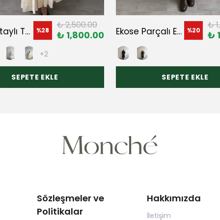
₺ 2,500.00
₺ 1
Fular Detaylı Tunik
Ekose Parçalı Etek
%
28
%
20
₺ 1,800.00
₺ 
+2
SEPETE EKLE
SEPETE EKLE
Sözleşmeler ve
Hakkımızda
Politikalar
İletişim