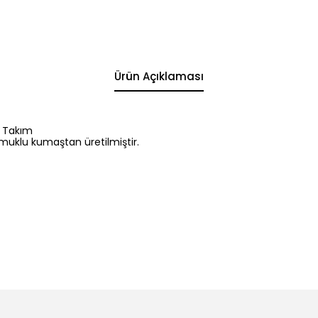
Ürün Açıklaması
k Takım
amuklu kumaştan üretilmiştir.