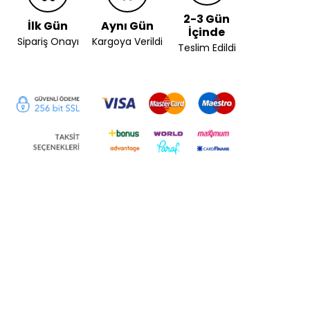
2-3 Gün
İlk Gün
Aynı Gün
İçinde
Sipariş Onayı
Kargoya Verildi
Teslim Edildi