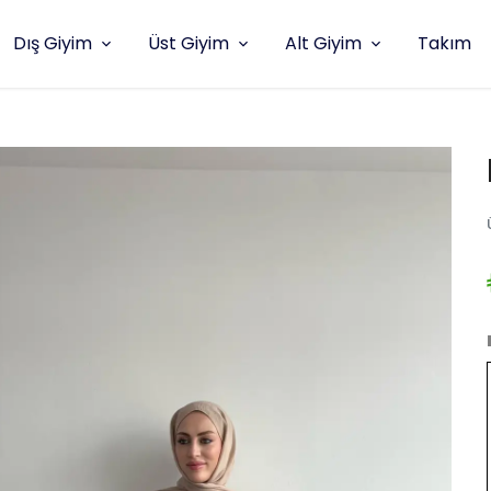
Dış Giyim
Üst Giyim
Alt Giyim
Takım