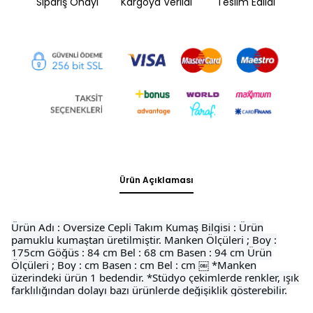
Sipariş Onayı
Kargoya Verildi
Teslim Edildi
Ürün Açıklaması
Ürün Adı : Oversize Cepli Takım Kumaş Bilgisi : Ürün
pamuklu kumaştan üretilmiştir. Manken Ölçüleri ; Boy :
175cm Göğüs : 84 cm Bel : 68 cm Basen : 94 cm Ürün
Ölçüleri ; Boy : cm Basen : cm Bel : cm ￼ *Manken
üzerindeki ürün 1 bedendir. *Stüdyo çekimlerde renkler, ışık
farklılığından dolayı bazı ürünlerde değişiklik gösterebilir.