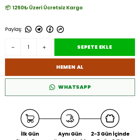
📦 1250₺ Üzeri Ücretsiz Kargo
Paylaş
:
SEPETE EKLE
HEMEN AL
WHATSAPP
İlk Gün
Aynı Gün
2-3 Gün İçinde