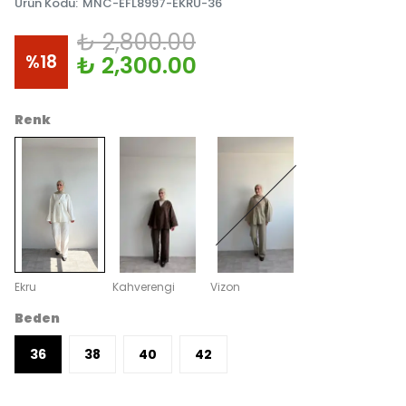
Ürün Kodu
:
MNC-EFL8997-EKRU-36
₺ 2,800.00
%
18
₺ 2,300.00
Renk
Ekru
Kahverengi
Vizon
Beden
36
38
40
42