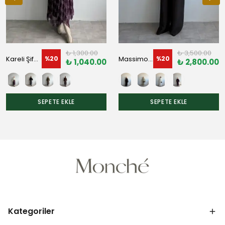
₺ 1,300.00
₺ 3,500.00
Kareli Şifon Etek
Massimo Pelerin Takım
%
20
%
20
₺ 1,040.00
₺ 2,800.00
SEPETE EKLE
SEPETE EKLE
Kategoriler