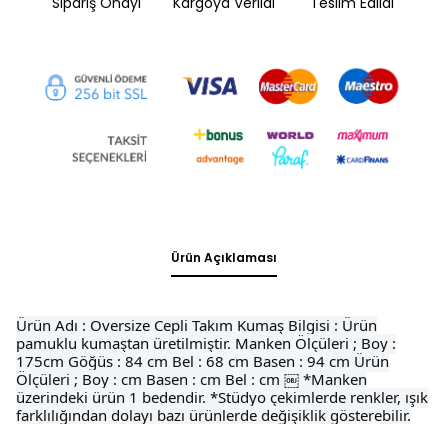
Sipariş Onayı
Kargoya Verildi
Teslim Edildi
Ürün Açıklaması
Ürün Adı : Oversize Cepli Takım Kumaş Bilgisi : Ürün
pamuklu kumaştan üretilmiştir. Manken Ölçüleri ; Boy :
175cm Göğüs : 84 cm Bel : 68 cm Basen : 94 cm Ürün
Ölçüleri ; Boy : cm Basen : cm Bel : cm ￼ *Manken
üzerindeki ürün 1 bedendir. *Stüdyo çekimlerde renkler, ışık
farklılığından dolayı bazı ürünlerde değişiklik gösterebilir.