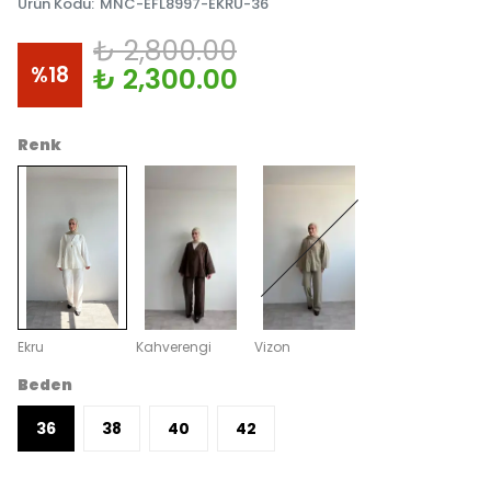
Ürün Kodu
:
MNC-EFL8997-EKRU-36
₺ 2,800.00
%
18
₺ 2,300.00
Renk
Ekru
Kahverengi
Vizon
Beden
36
38
40
42