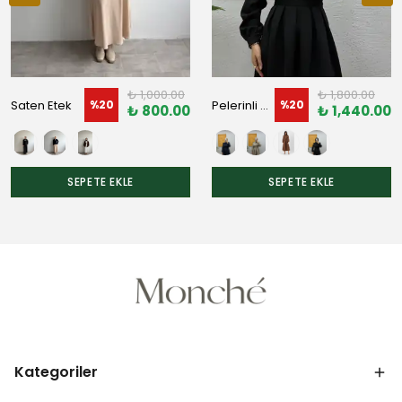
₺ 1,000.00
₺ 1,800.00
Saten Etek
Pelerinli Scuba Elbise
%
20
%
20
₺ 800.00
₺ 1,440.00
SEPETE EKLE
SEPETE EKLE
Kategoriler