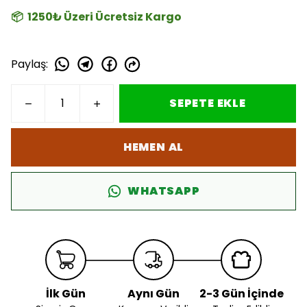
📦 1250₺ Üzeri Ücretsiz Kargo
Paylaş
:
SEPETE EKLE
HEMEN AL
WHATSAPP
İlk Gün
Aynı Gün
2-3 Gün İçinde