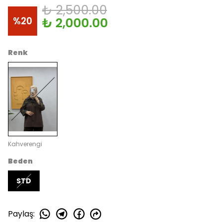
₺ 2,500.00
%
20
₺ 2,000.00
Renk
Kahverengi
Beden
STD
Paylaş
: