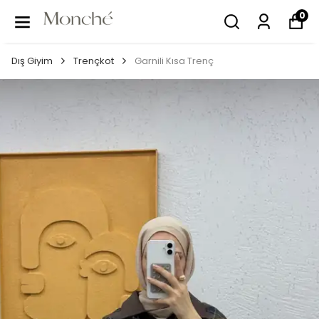
0
Dış Giyim
Trençkot
Garnili Kısa Trenç