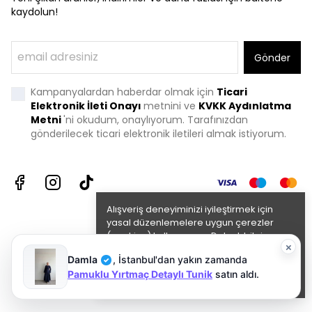
kaydolun!
Gönder
Kampanyalardan haberdar olmak için
Ticari
Elektronik İleti Onayı
metnini ve
KVKK Aydınlatma
Metni
'
ni okudum, onaylıyorum. Tarafınızdan
gönderilecek ticari elektronik iletileri almak istiyorum.
Alışveriş deneyiminizi iyileştirmek için
yasal düzenlemelere uygun çerezler
(cookies) kullanıyoruz. Detaylı bilgiye
×
Gizlilik ve Çerez Politikası
sayfamızdan
Damla
,
İstanbul'dan
yakın zamanda
✓
erişebilirsiniz.
Pamuklu Yırtmaç Detaylı Tunik
satın aldı.
Anladım
©2024 Tüm Hakları Saklıdır.