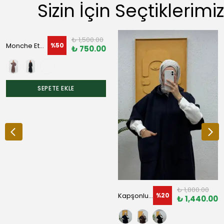
Sizin İçin Seçtiklerimiz
₺ 1,500.00
Monche Etekli Oversize Kurdeleli Paraşüt Takım
%
50
₺ 750.00
SEPETE EKLE
₺ 1,800.00
Kapşonlu Kaşe Panço
%
20
₺ 1,440.00