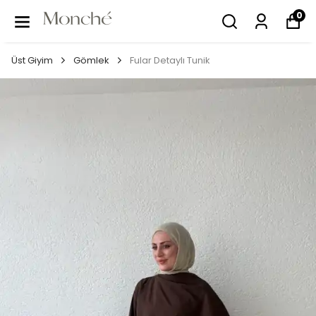
0
Üst Giyim
Gömlek
Fular Detaylı Tunik