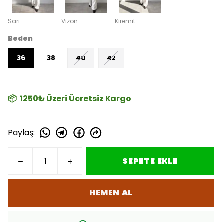
Sarı
Vizon
Kiremit
Beden
36
38
40
42
📦 1250₺ Üzeri Ücretsiz Kargo
Paylaş
:
SEPETE EKLE
HEMEN AL