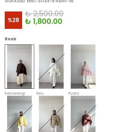
Ürün Kodu
:
MNC-EFL5479-KAHV-36
₺ 2,500.00
%
28
₺ 1,800.00
Renk
Kahverengi
Ekru
Pudra