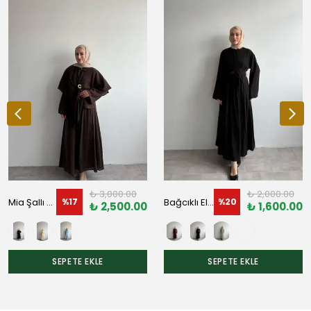
₺ 3,000.00
₺ 2,000.00
Mia Şallı Üçlü Takım
Bağcıklı Elbise
%
17
%
20
₺ 2,500.00
₺ 1,600.00
SEPETE EKLE
SEPETE EKLE