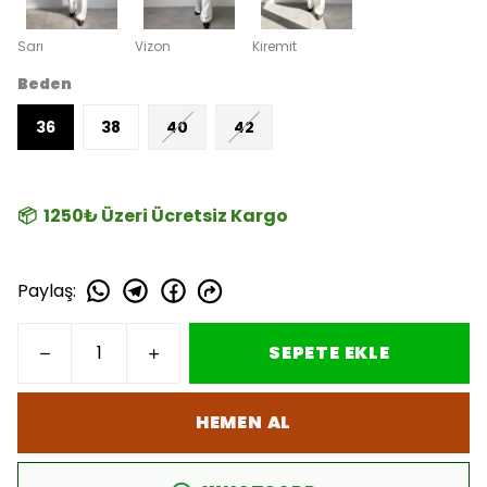
Sarı
Vizon
Kiremit
Beden
36
38
40
42
📦 1250₺ Üzeri Ücretsiz Kargo
Paylaş
:
SEPETE EKLE
HEMEN AL