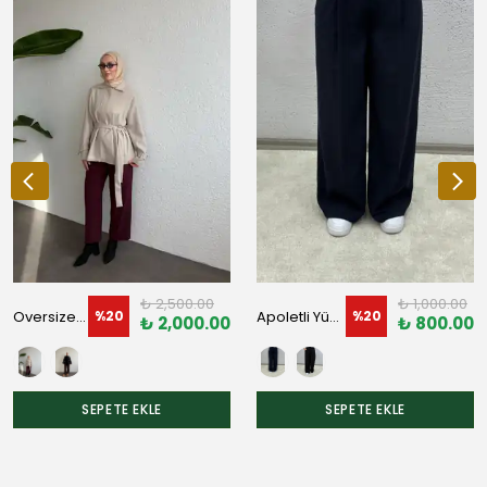
₺ 2,500.00
₺ 1,000.00
Oversize Kemer Detaylı Trençkot
Apoletli Yüksek Bel Pantolon
%
20
%
20
₺ 2,000.00
₺ 800.00
SEPETE EKLE
SEPETE EKLE