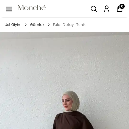
0
Üst Giyim
Gömlek
Fular Detaylı Tunik