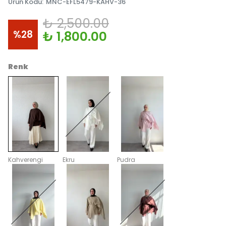
Ürün Kodu
:
MNC-EFL5479-KAHV-36
₺ 2,500.00
%
28
₺ 1,800.00
Renk
Kahverengi
Ekru
Pudra