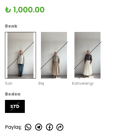
₺ 1,000.00
Renk
Sarı
Bej
Kahverengi
Beden
STD
Paylaş
: