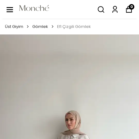
0
Üst Giyim
Gömlek
Efl Çizgili Gömlek