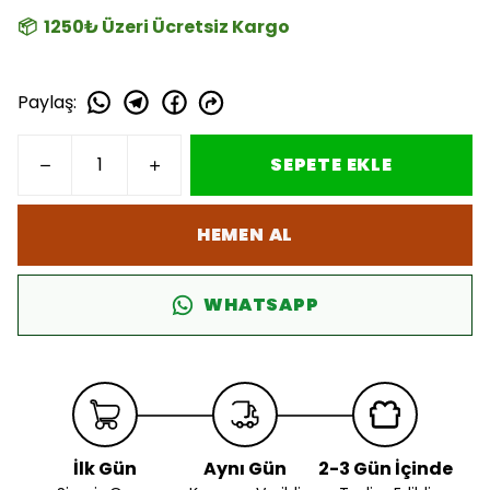
📦 1250₺ Üzeri Ücretsiz Kargo
Paylaş
:
SEPETE EKLE
HEMEN AL
WHATSAPP
İlk Gün
Aynı Gün
2-3 Gün İçinde