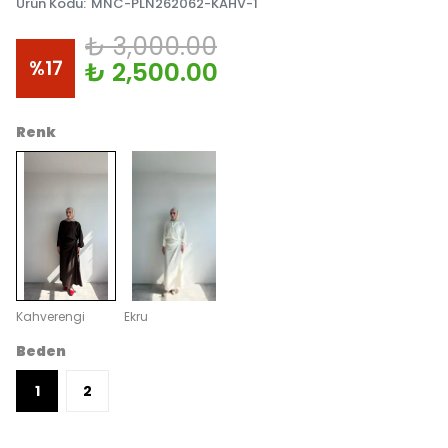
Ürün Kodu
:
MNC-PLN262062-KAHV-1
₺ 3,000.00
%
17
₺ 2,500.00
Renk
Kahverengi
Ekru
Beden
1
2