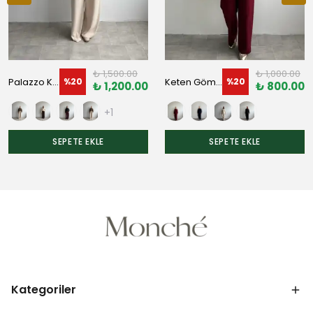
₺ 1,500.00
₺ 1,000.00
Palazzo Kemerli Pantolon
Keten Gömlek
%
20
%
20
₺ 1,200.00
₺ 800.00
+1
SEPETE EKLE
SEPETE EKLE
Kategoriler