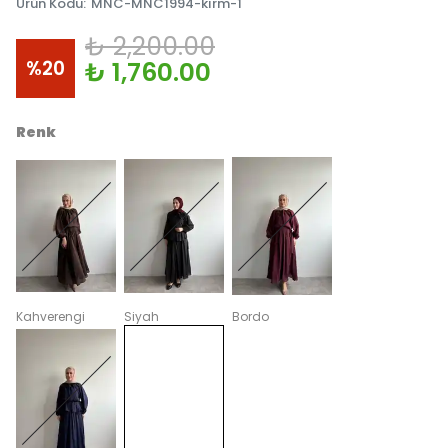
Ürün Kodu
:
MNC-MNC1994-kırm-1
₺ 2,200.00
%
20
₺ 1,760.00
Renk
Kahverengi
Siyah
Bordo