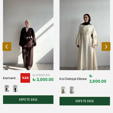
₺ 2,500.00
₺
Kemerli Ceket
%
20
Kol Detaylı Elbise
₺ 2,000.00
2,600.00
SEPETE EKLE
SEPETE EKLE