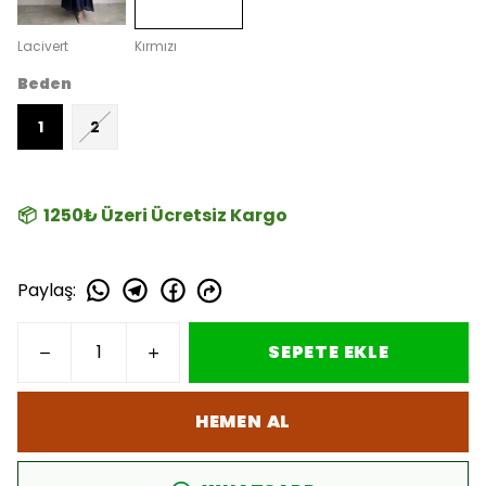
Lacivert
Kırmızı
Beden
1
2
📦 1250₺ Üzeri Ücretsiz Kargo
Paylaş
:
SEPETE EKLE
HEMEN AL