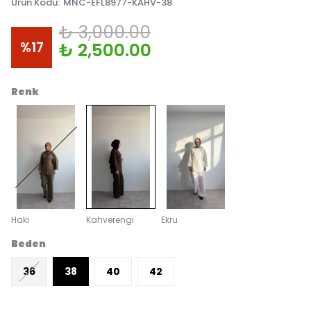
Ürün Kodu
:
MNC-EFL8977-KAHV-38
₺ 3,000.00
%
17
₺ 2,500.00
Renk
Haki
Kahverengi
Ekru
Beden
36
38
40
42