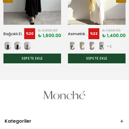
₺ 2,000.00
₺ 1,800.00
Bağcıklı Elbise
Asimetrik Bluz
%
20
%
22
₺ 1,600.00
₺ 1,400.00
+4
SEPETE EKLE
SEPETE EKLE
Kategoriler