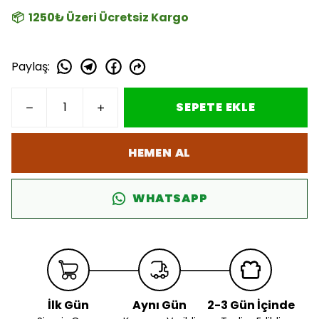
📦 1250₺ Üzeri Ücretsiz Kargo
Paylaş
:
SEPETE EKLE
HEMEN AL
WHATSAPP
İlk Gün
Aynı Gün
2-3 Gün İçinde