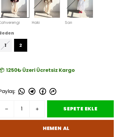
Kahverengi
Haki
Sarı
Beden
1
2
📦 1250₺ Üzeri Ücretsiz Kargo
Paylaş
:
SEPETE EKLE
HEMEN AL