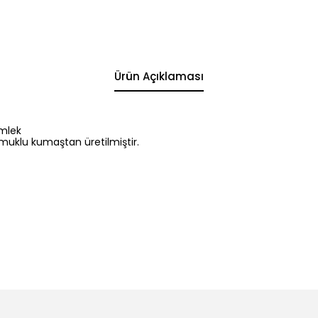
Ürün Açıklaması
ömlek
amuklu kumaştan üretilmiştir.