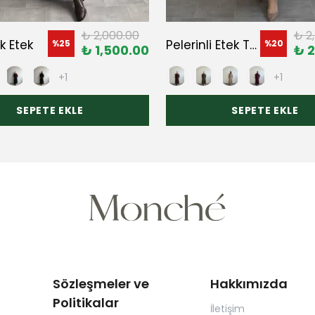
₺ 2,000.00
₺ 2
k Etek
Pelerinli Etek Takım
%
25
%
20
₺ 1,500.00
₺ 2
+1
+1
SEPETE EKLE
SEPETE EKLE
Sözleşmeler ve
Hakkımızda
Politikalar
İletişim