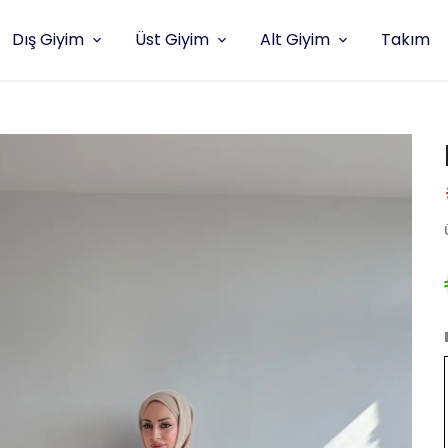
Dış Giyim
Üst Giyim
Alt Giyim
Takım