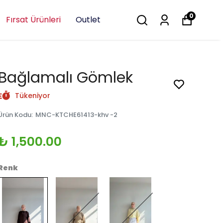
0
Fırsat Ürünleri
Outlet
Bağlamalı Gömlek
Tükeniyor
Ürün Kodu
:
MNC-KTCHE61413-khv -2
₺ 1,500.00
Renk