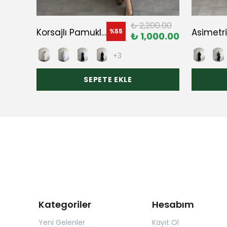
000.00
₺ 2,200.00
Korsajlı Pamuklu Elbise
Asimetri
%
55
00.00
₺ 1,000.00
+3
SEPETE EKLE
Kategoriler
Hesabım
Yeni Gelenler
Kayıt Ol